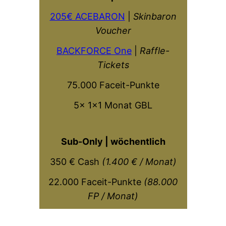
205€ ACEBARON
|
Skinbaron
Voucher
BACKFORCE One
|
Raffle-
Tickets
75.000 Faceit-Punkte
5x 1×1 Monat GBL
Sub-Only | wöchentlich
350 € Cash
(1.400 € / Monat)
22.000 Faceit-Punkte
(88.000
FP / Monat)