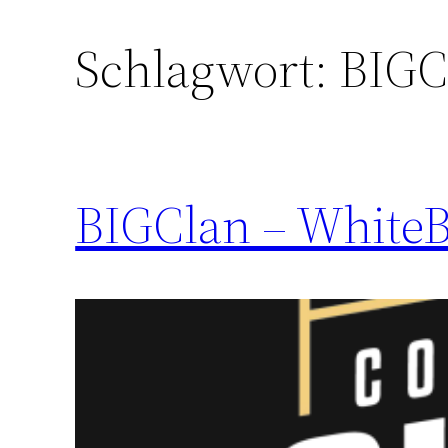
Schlagwort:
BIG
BIGClan – White